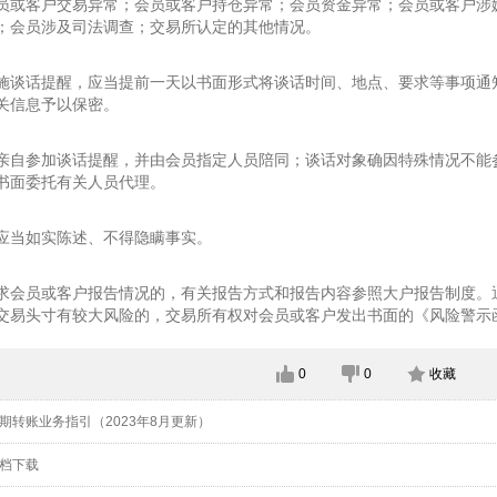
员或客户交易异常；会员或客户持仓异常；会员资金异常；会员或客户涉
；会员涉及司法调查；交易所认定的其他情况。
施谈话提醒，应当提前一天以书面形式将谈话时间、地点、要求等事项通
关信息予以保密。
亲自参加谈话提醒，并由会员指定人员陪同；谈话对象确因特殊情况不能
书面委托有关人员代理。
应当如实陈述、不得隐瞒事实。
求会员或客户报告情况的，有关报告方式和报告内容参照大户报告制度。
交易头寸有较大风险的，交易所有权对会员或客户发出书面的《风险警示
0
0
收藏
期转账业务指引（2023年8月更新）
档下载