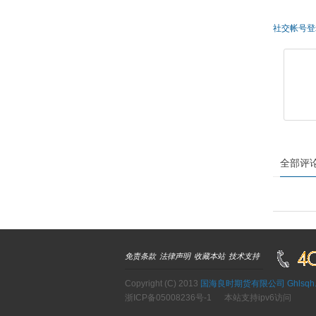
社交帐号登
全部评
免责条款
法律声明
收藏本站
技术支持
Copyright (C) 2013
国海良时期货有限公司 Ghlsqh.c
浙ICP备05008236号-1
本站支持ipv6访问