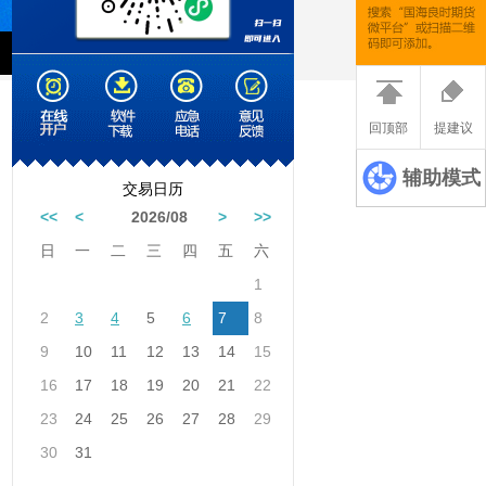
骗。
中国证监会投资者保护局提醒您：警惕新型网络诈骗，防范线上所谓“老
回顶部
提建议
辅助模式
交易日历
<<
<
2026/08
>
>>
日
一
二
三
四
五
六
1
2
3
4
5
6
7
8
9
10
11
12
13
14
15
16
17
18
19
20
21
22
23
24
25
26
27
28
29
30
31