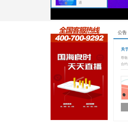
通
公告
关于
尊敬
合约