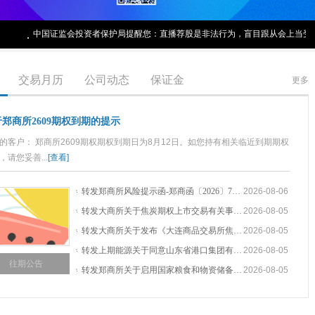
中国证监会投资者保护局提醒您：直播荐股是非法行为，盲目跟从会上当受
交易月历
公司动态
保证金
更多
郑商所2609期权到期的提示
的客户： 郑商所2609期权期权到期日为8月12日。如您持有相关临近到期期权
，请您妥善...
[查看]
转发郑商所风险提示函-郑商函〔2026〕726号
2026-08-06
转发大商所关于焦炭期权上市交易有关事项的通知-大商所发〔2026〕295号
2026-08-05
转发大商所关于发布《大连商品交易所焦炭期货期权合约》的公告-〔2026〕74号
2026-08-05
转发上期能源关于同意山东省港口集团有限公司取消20号胶、低硫燃料油、原油期货存放点的公告-〔2026〕90号
2026-08-05
往期公告
转发郑商所关于启用国家粮食和物资储备局河北局一三三处临时存货点的公告-〔2026〕119号
2026-08-05