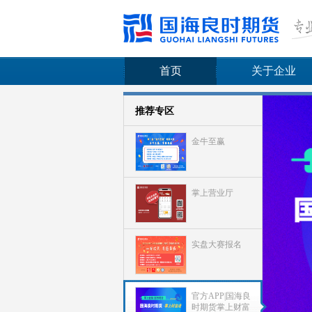
首页
关于企业
推荐专区
金牛至赢
掌上营业厅
实盘大赛报名
官方APP|国海良
时期货掌上财富