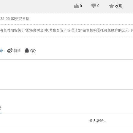
0
0
收藏
25-06-03交易日历
海良时期货关于“国海良时金时6号集合资产管理计划”销售机构委托募集账户的公示（
录:
新浪
QQ
论
暂无评论...