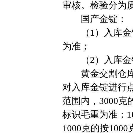
审核。检验分为
国产金锭：
（
1
）入库金
为准；
（
2
）入库金
黄金
交割仓
对入库金锭进行
范围内，
3000
克
标识毛重为准；
1
1000
克的按
1000