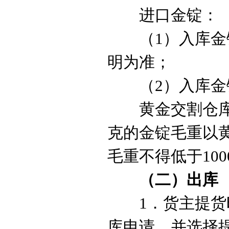
进口金锭：
（
1
）入库金
明为准；
（
2
）入库金
黄金
交割仓
克的金锭毛重以
毛重不得低于
100
（二）出库
1
．
货主提货
库申请，并选择