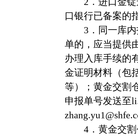
2
．进口金锭
口银行已备案的
3
．
同一库内
单的，应当提供
办理入库手续的
金证明材料（包
等）；黄金交割
申报单号发送至
l
zhang.yu1@shfe.
4
．
黄金
交割