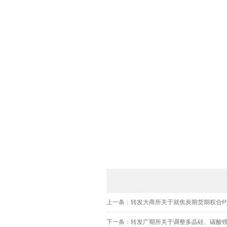
上一条：转发大商所关于就焦炭期货期权合约公
下一条：转发广期所关于调整多晶硅、碳酸锂期